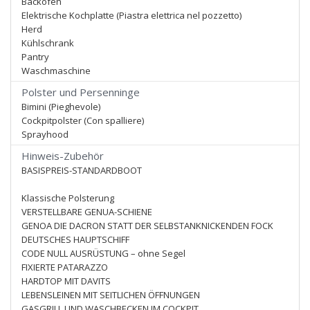
Backofen
Elektrische Kochplatte (Piastra elettrica nel pozzetto)
Herd
Kühlschrank
Pantry
Waschmaschine
Polster und Persenninge
Bimini (Pieghevole)
Cockpitpolster (Con spalliere)
Sprayhood
Hinweis-Zubehör
BASISPREIS-STANDARDBOOT
Klassische Polsterung
VERSTELLBARE GENUA-SCHIENE
GENOA DIE DACRON STATT DER SELBSTANKNICKENDEN FOCK
DEUTSCHES HAUPTSCHIFF
CODE NULL AUSRÜSTUNG – ohne Segel
FIXIERTE PATARAZZO
HARDTOP MIT DAVITS
LEBENSLEINEN MIT SEITLICHEN ÖFFNUNGEN
GASGRILL UND WASCHBECKEN IM COCKPIT