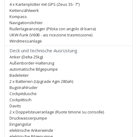
4 x Kartenplotter mit GPS (Zeus 3S- 7”)
Kettenzählwerk
Kompass
Navigationslichter
Ruderlageanzeiger (Pilota con angolo di barra)
UKW-Funk (V60B - ais ricezione trasmissione)
Windmessanlage
Deck und technische Ausrüstung
Anker (Delta 25kg)
Außenborder-Halterung
automatische Bilgepumpe
Badeleiter
2 x Batterien (Upgrade Agm 280ah)
Bugstrahlruder
Cockpitdusche
Cockpittisch
Davits
2 x Doppelsteueranlage (Ruote timone su consolle)
Druckwasserpumpe
Eingangstür
elektrische Ankerwinde
elektrische Bilgepumpe