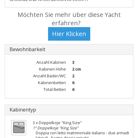
Möchten Sie mehr über diese Yacht
erfahren?
Bewohnbarkeit
Anzahl Kabinen
3
Kabinen Höhe
2 cm
Anzahl Bäder/WC
2
Kabinenbetten
6
Total Betten
6
Kabinentyp
3 x Doppelkoje "King Size"
1° Doppelkoje "King Size"
Doppia con letto matrimoniale italiano - due armadi
laterali - bagno doccia privato