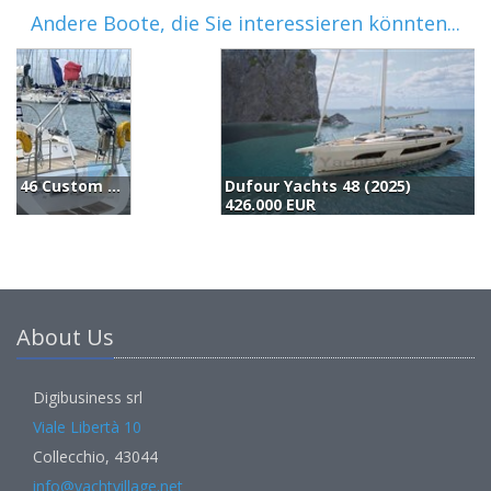
Andere Boote, die Sie interessieren könnten...
Dufour Yachts 48 (2025)
426.000 EUR
3
About Us
Digibusiness srl
Viale Libertà 10
Collecchio, 43044
info@yachtvillage.net