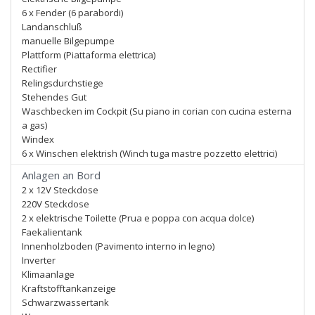
6 x Fender (6 parabordi)
Landanschluß
manuelle Bilgepumpe
Plattform (Piattaforma elettrica)
Rectifier
Relingsdurchstiege
Stehendes Gut
Waschbecken im Cockpit (Su piano in corian con cucina esterna
a gas)
Windex
6 x Winschen elektrish (Winch tuga mastre pozzetto elettrici)
Anlagen an Bord
2 x 12V Steckdose
220V Steckdose
2 x elektrische Toilette (Prua e poppa con acqua dolce)
Faekalientank
Innenholzboden (Pavimento interno in legno)
Inverter
Klimaanlage
Kraftstofftankanzeige
Schwarzwassertank