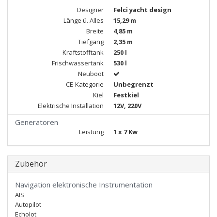
Designer
Felci yacht design
Länge ü. Alles
15,29 m
Breite
4,85 m
Tiefgang
2,35 m
Kraftstofftank
250 l
Frischwassertank
530 l
Neuboot
CE-Kategorie
Unbegrenzt
Kiel
Festkiel
Elektrische Installation
12V, 220V
Generatoren
Leistung
1 x 7 Kw
Zubehör
Navigation elektronische Instrumentation
AIS
Autopilot
Echolot