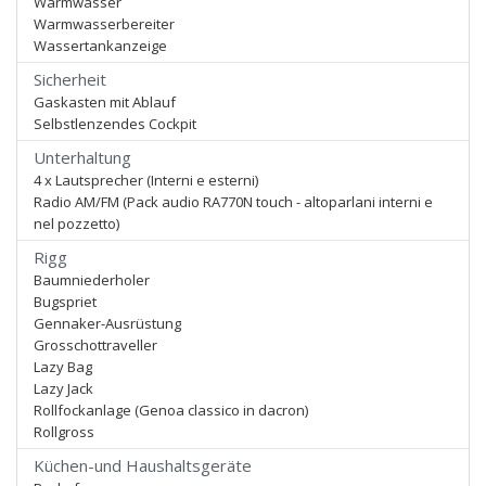
Warmwasser
Warmwasserbereiter
Wassertankanzeige
Sicherheit
Gaskasten mit Ablauf
Selbstlenzendes Cockpit
Unterhaltung
4 x Lautsprecher (Interni e esterni)
Radio AM/FM (Pack audio RA770N touch - altoparlani interni e
nel pozzetto)
Rigg
Baumniederholer
Bugspriet
Gennaker-Ausrüstung
Grosschottraveller
Lazy Bag
Lazy Jack
Rollfockanlage (Genoa classico in dacron)
Rollgross
Küchen-und Haushaltsgeräte