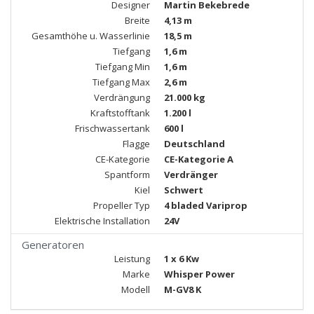
Designer
Martin Bekebrede
Breite
4,13 m
Gesamthöhe u. Wasserlinie
18,5 m
Tiefgang
1,6 m
Tiefgang Min
1,6 m
Tiefgang Max
2,6 m
Verdrängung
21.000 kg
Kraftstofftank
1.200 l
Frischwassertank
600 l
Flagge
Deutschland
CE-Kategorie
CE-Kategorie A
Spantform
Verdränger
Kiel
Schwert
Propeller Typ
4 bladed Variprop
Elektrische Installation
24V
Generatoren
Leistung
1 x 6 Kw
Marke
Whisper Power
Modell
M-GV8 K