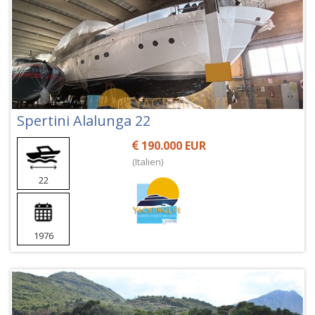
Spertini Alalunga 22
190.000 EUR
(Italien)
22
1976