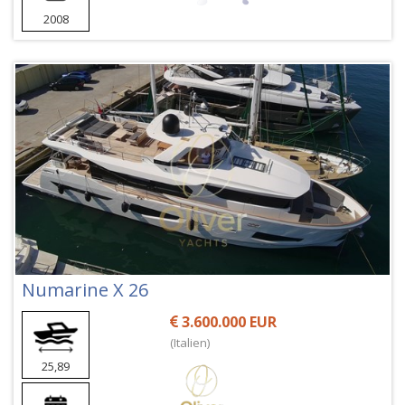
2008
Numarine X 26
3.600.000 EUR
(Italien)
25,89