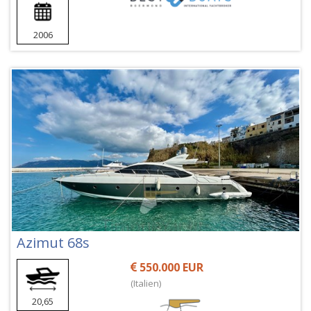
2006
Azimut 68s
550.000 EUR
(Italien)
20,65