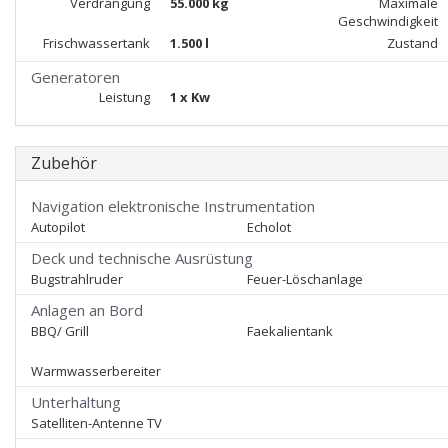
Verdrängung
55.000 kg
Maximale
Geschwindigkeit
Frischwassertank
1.500 l
Zustand
Generatoren
Leistung
1 x Kw
Zubehör
Navigation elektronische Instrumentation
Autopilot
Echolot
Deck und technische Ausrüstung
Bugstrahlruder
Feuer-Löschanlage
Anlagen an Bord
BBQ/ Grill
Faekalientank
Warmwasserbereiter
Unterhaltung
Satelliten-Antenne TV