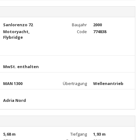
Sanlorenzo 72
Baujahr
2000
Motoryacht,
Code
774838
Flybridge
MwSt. enthalten
MAN 1300
Übertragung
Wellenantrieb
Adria Nord
5,68 m
Tiefgang
1,93 m