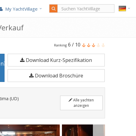
My YachtVillage
Verkauf
Sanlorenzo
6
/
10
Ranking
Sanlorenzo
Download Kurz-Spezifikation
72
en?
ist
Download Broschüre
22,78
Meter
Motoryacht
ttima (UD)
Alle yachten
im
anzeigen
Jahr
2000
gefertigt.