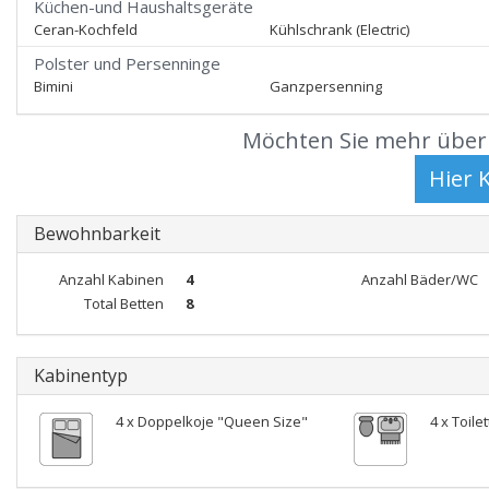
Küchen-und Haushaltsgeräte
Ceran-Kochfeld
Kühlschrank (Electric)
Polster und Persenninge
Bimini
Ganzpersenning
Möchten Sie mehr über 
Bewohnbarkeit
Anzahl Kabinen
4
Anzahl Bäder/WC
Total Betten
8
Kabinentyp
4 x Doppelkoje "Queen Size"
4 x Toile