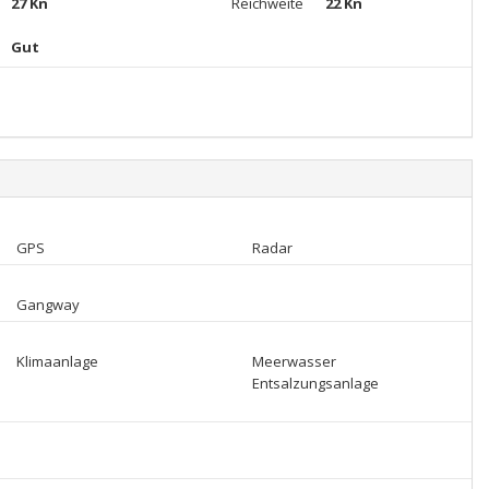
27 Kn
Reichweite
22 Kn
Gut
GPS
Radar
Gangway
Klimaanlage
Meerwasser
Entsalzungsanlage