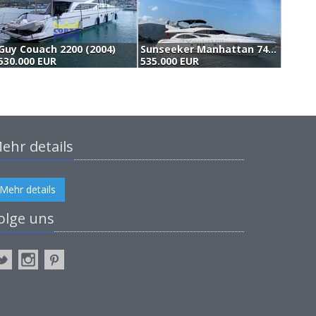
Guy Couach 2200 (2004)
Sunseeker Manhattan 74' Mk2 (2002)
A
530.000 EUR
535.000 EUR
5
ehr details
Mehr details
olge uns