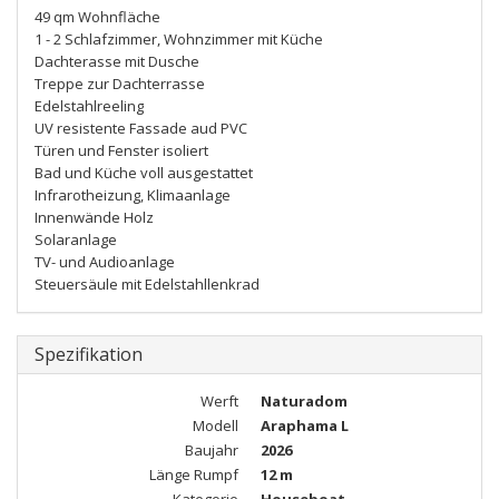
49 qm Wohnfläche
1 - 2 Schlafzimmer, Wohnzimmer mit Küche
Dachterasse mit Dusche
Treppe zur Dachterrasse
Edelstahlreeling
UV resistente Fassade aud PVC
Türen und Fenster isoliert
Bad und Küche voll ausgestattet
Infrarotheizung, Klimaanlage
Innenwände Holz
Solaranlage
TV- und Audioanlage
Steuersäule mit Edelstahllenkrad
Spezifikation
Werft
Naturadom
Modell
Araphama L
Baujahr
2026
Länge Rumpf
12 m