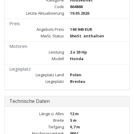
Kategorie
Houseboat
Code
864868
Letzte Aktualisierung
19.05.2026
Preis
Angebots Preis
149.940 EUR
MwSt. Status
MwSt. enthalten
Motoren
Leistung
2 x 20 Hp
Modell
Honda
Liegeplatz
Liegeplatz Land
Polen
Liegeplatz
Breslau
Technische Daten
Länge ü. Alles
12 m
Breite
5 m
Tiefgang
0,7 m
Frischwassertank
900 l