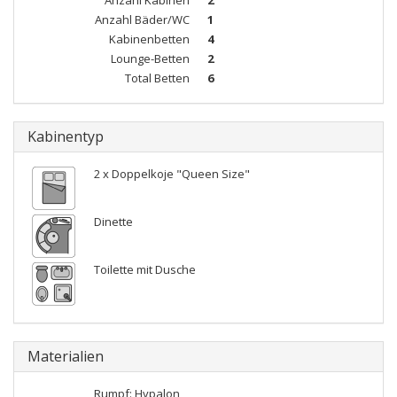
Anzahl Kabinen
2
Anzahl Bäder/WC
1
Kabinenbetten
4
Lounge-Betten
2
Total Betten
6
Kabinentyp
2 x Doppelkoje "Queen Size"
Dinette
Toilette mit Dusche
Materialien
Rumpf: Hypalon