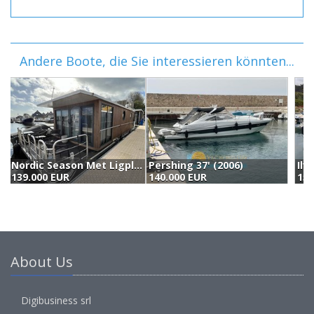
Andere Boote, die Sie interessieren könnten...
Pershing 37' (2006)
Ilver Mirable 42 Ht (2008)
P
140.000 EUR
155.000 EUR
1
About Us
Digibusiness srl