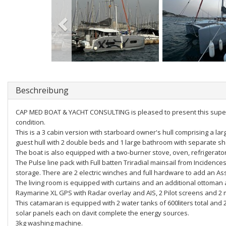
Beschreibung
CAP MED BOAT & YACHT CONSULTING is pleased to present this superb 
condition.
This is a 3 cabin version with starboard owner's hull comprising a la
guest hull with 2 double beds and 1 large bathroom with separate s
The boat is also equipped with a two-burner stove, oven, refrigerat
The Pulse line pack with Full batten Triradial mainsail from Incidenc
storage. There are 2 electric winches and full hardware to add an Ass
The living room is equipped with curtains and an additional ottoman a
Raymarine XL GPS with Radar overlay and AIS, 2 Pilot screens and 2 
This catamaran is equipped with 2 water tanks of 600liters total and 
solar panels each on davit complete the energy sources.
3kg washing machine.