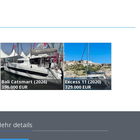
2020)
Fountaine Pajot Lucia 40 (2018)
368.900 EUR
(
ehr details