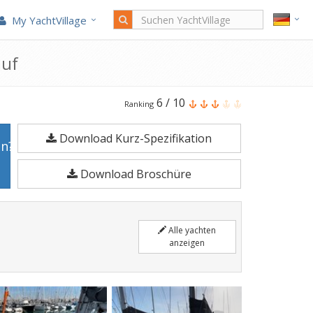
My YachtVillage
auf
Excess
6
/
10
Ranking
Excess
Download Kurz-Spezifikation
11
en?
ist
Download Broschüre
11,33
Meter
Segelyacht
Alle yachten
im
anzeigen
Jahr
2020
gefertigt.