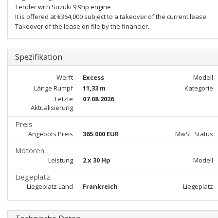
Tender with Suzuki 9.9hp engine
It is offered at €364,000 subject to a takeover of the current lease.
Takeover of the lease on file by the financier.
Spezifikation
Werft
Excess
Modell
Länge Rumpf
11,33 m
Kategorie
Letzte
07.08.2026
Aktualisierung
Preis
Angebots Preis
365.000 EUR
MwSt. Status
Motoren
Leistung
2 x 30 Hp
Modell
Liegeplatz
Liegeplatz Land
Frankreich
Liegeplatz