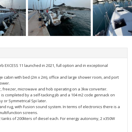
EXCESS 11 launched in 2021, full option and in exceptional
rge cabin with bed (2m x 2m), office and large shower room, and port
hower.
or, freezer, microwave and hob operating on a 3kw converter.
es is completed by a self-tacking jib and a 104 m2 code gennack on
y or Symmetrical Spi later.
nd rug, with Fusion sound system. In terms of electronics there is a
multifunction screens.
2 tanks of 200liters of diesel each. For energy autonomy, 2 x350W