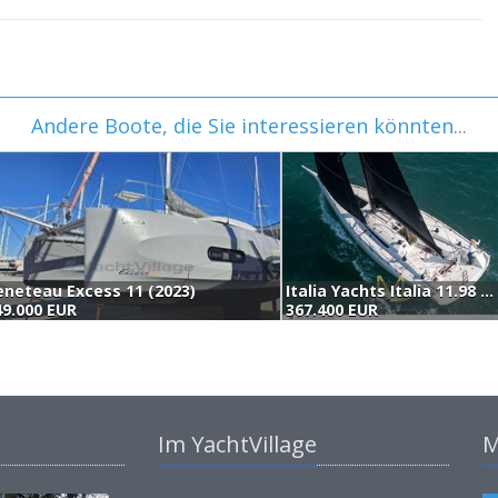
Andere Boote, die Sie interessieren könnten...
Italia Yachts Italia 11.98 (2026)
Bali Catsmart (2026)
Excess 11 (
400 EUR
396.000 EUR
329.000 EUR
Im YachtVillage
M