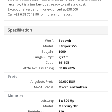
recently, it is a turnkey boat, ready to sail at no cost.
Exceptional value for money: priced at €38,000
Call +33 6 58 76 13 90 for more information.
Spezifikation
Werft
Seaswirl
Modell
Striper 755
Baujahr
1999
Länge Rumpf
7,77 m
Code
861575
Letzte Aktualisierung
08.08.2026
Preis
Angebots Preis
29.900 EUR
MwSt. Status
MwSt. enthalten
Motoren
Leistung
1 x 300 Hp
Modell
Mercury 300
Betriebsstunden
140