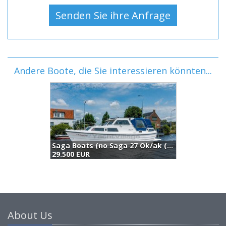
Andere Boote, die Sie interessieren könnten...
Saga Boats (no Saga 27 Ok/ak (1996)
A
29.500 EUR
2
About Us