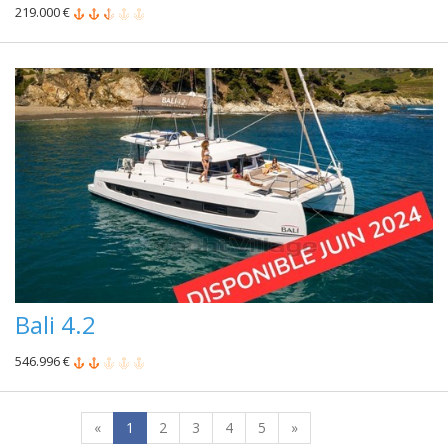
219.000 €
Bali 4.2
546.996 €
«
1
2
3
4
5
»