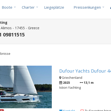
Boote
Charter
Liegeplätze
Preissenkungen
hting
- Alimos - 17455 - Greece
1 09811515
ebnisse
Dufour Yachts Dufour 44
Griechenland
2025
13,1 m
Istion Yachting
Kontakt
Zu Favoriten hin