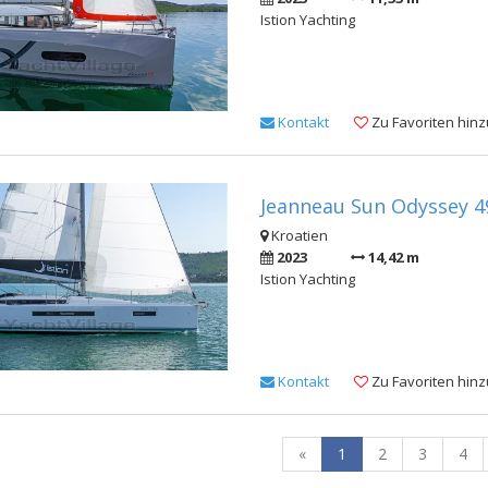
Istion Yachting
Kontakt
Zu Favoriten hin
Jeanneau Sun Odyssey 4
Kroatien
2023
14,42 m
Istion Yachting
Kontakt
Zu Favoriten hin
«
1
2
3
4