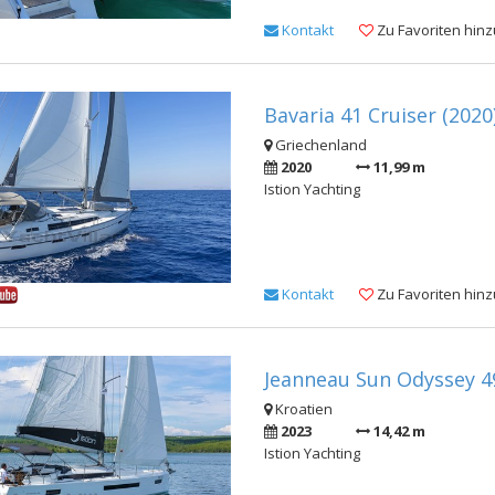
Kontakt
Zu Favoriten hin
Bavaria 41 Cruiser (2020
Griechenland
2020
11,99 m
Istion Yachting
Kontakt
Zu Favoriten hin
Jeanneau Sun Odyssey 4
Kroatien
2023
14,42 m
Istion Yachting