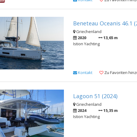
Beneteau Oceanis 46.1 (
Griechenland
2020
13,65 m
Istion Yachting
Kontakt
Zu Favoriten hin
Lagoon 51 (2024)
Griechenland
2024
15,35 m
Istion Yachting