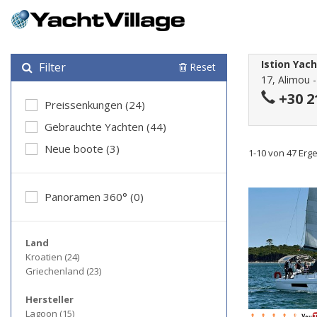
Istion Yac
Filter
Reset
17, Alimou 
+30 2
Preissenkungen (24)
Gebrauchte Yachten (44)
Neue boote (3)
1-10 von 47 Erg
Panoramen 360° (0)
Land
Kroatien (24)
Griechenland (23)
Hersteller
Lagoon (15)