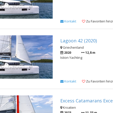
Kontakt
Zu Favoriten hin
Lagoon 42 (2020)
Griechenland
2020
12,8 m
Istion Yachting
Kontakt
Zu Favoriten hin
Excess Catamarans Exces
Kroatien
2023
11,33 m