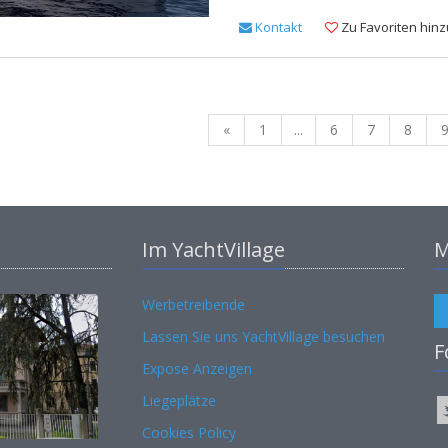
Kontakt
Zu Favoriten hin
«
1
...
6
7
8
Im YachtVillage
M
Werbetreibende
Lassen Sie uns YachtVillage besuchen
F
Expose Anzeigen
Liegeplätze
Cookies Policy