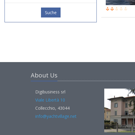
Suche
About Us
Digibusiness srl
Viale Libertà 10
Collecchio, 43044
info@yachtvillage.net