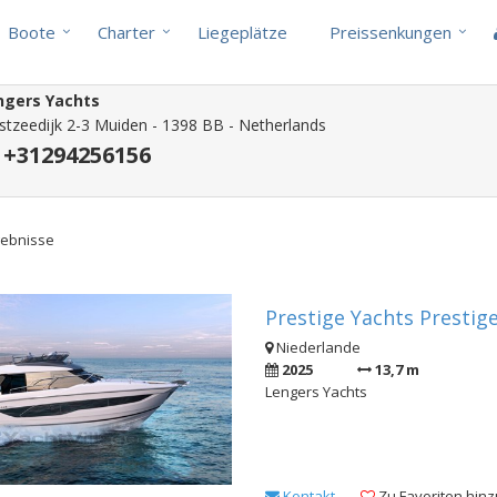
Boote
Charter
Liegeplätze
Preissenkungen
ngers Yachts
tzeedijk 2-3 Muiden - 1398 BB - Netherlands
+31294256156
gebnisse
Prestige Yachts Prestige
Niederlande
2025
13,7 m
Lengers Yachts
Kontakt
Zu Favoriten hin