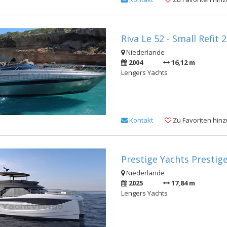
Riva Le 52 - Small Refit 
Niederlande
2004
16,12 m
Lengers Yachts
Kontakt
Zu Favoriten hin
Prestige Yachts Prestig
Niederlande
2025
17,84 m
Lengers Yachts