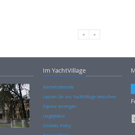
«
»
Im YachtVillage
M
Werbetreibende
Lassen Sie uns YachtVillage besuchen
F
Expose Anzeigen
Liegeplätze
Cookies Policy