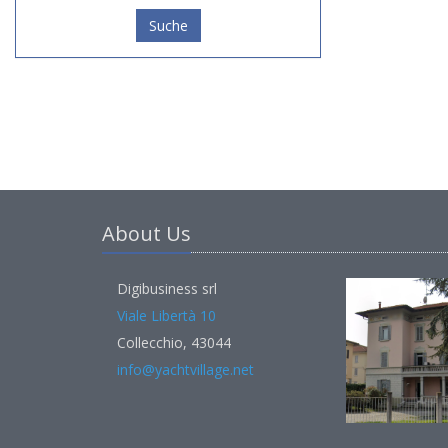
Suche
About Us
Digibusiness srl
Viale Libertà 10
Collecchio, 43044
info@yachtvillage.net