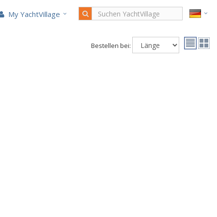
My YachtVillage
Bestellen bei: