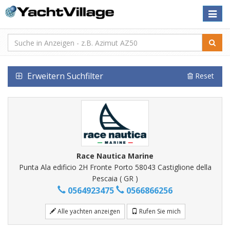
Toggle
naviga
Erweitern Suchfilter
Reset
Race Nautica Marine
Punta Ala edificio 2H Fronte Porto 58043 Castiglione della
Pescaia ( GR )
0564923475
0566866256
Alle yachten anzeigen
Rufen Sie mich