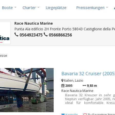
Boote
Charter
Liegeplätze
Preissenkungen
Race Nautica Marine
Punta Ala edificio 2H Fronte Porto 58043 Castiglione della Pe
0564923475
0566866256
nisse
Bavaria 32 Cruiser (2005
Italien, Lazio
2005
9,85 m
Race Nautica Marine
Bavaria 32 Kreuzer in sehr 
Neptun verfügbar. Jahr 2005, nic
ideal für komfortable Kreuz
umfasst 2 Doppelkabinen un
Toilette. Das Innere bietet
ausziehbarem Tisch, eine ko
Kontakt
Zu Favoriten hin