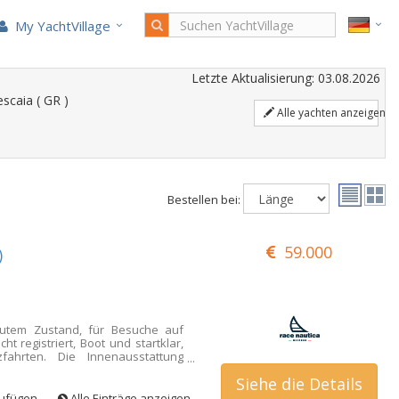
My YachtVillage
Letzte Aktualisierung: 03.08.2026
scaia ( GR )
Alle yachten anzeigen
Bestellen bei:
59.000
)
gutem Zustand, für Besuche auf
ht registriert, Boot und startklar,
fahrten. Die Innenausstattung
d 1 Badezimmer mit manueller
Siehe die Details
 eine geräumige Essgruppe mit
mplett ausgestattete Küche mit
zufügen
Alle Einträge anzeigen