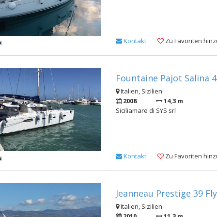
Kontakt
Zu Favoriten hin
Fountaine Pajot Salina 4
Italien, Sizilien
2008
14,3 m
Siciliamare di SYS srl
Kontakt
Zu Favoriten hin
Jeanneau Prestige 39 Fly
Italien, Sizilien
2010
11,3 m