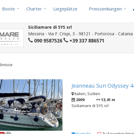
Boote
Charter
Liegeplätze
Preissenkungen
Siciliamare di SYS srl
Messina - Via F. Crispi, 3 - 98121 - Portorosa - Catani
090 9587526
+39 337 886571
ebnisse
Jeanneau Sun Odyssey 44
Italien, Sizilien
2009
13,41 m
Siciliamare di SYS srl
Kontakt
Zu Favoriten hin