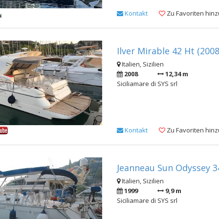
Kontakt
Zu Favoriten hin
Ilver Mirable 42 Ht (2008
Italien, Sizilien
2008
12,34 m
Siciliamare di SYS srl
Kontakt
Zu Favoriten hin
Jeanneau Sun Odyssey 34
Italien, Sizilien
1999
9,9 m
Siciliamare di SYS srl