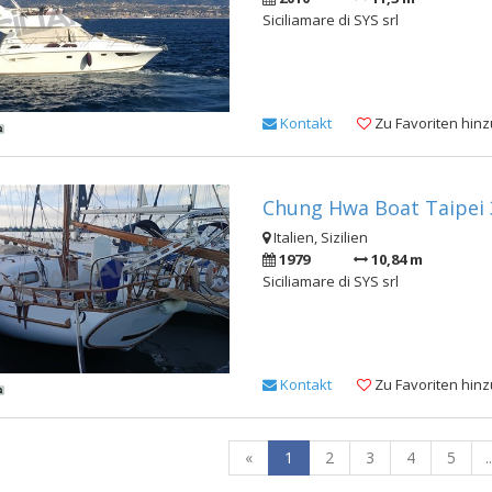
Siciliamare di SYS srl
Kontakt
Zu Favoriten hin
Chung Hwa Boat Taipei 
Italien, Sizilien
1979
10,84 m
Siciliamare di SYS srl
Kontakt
Zu Favoriten hin
«
1
2
3
4
5
..