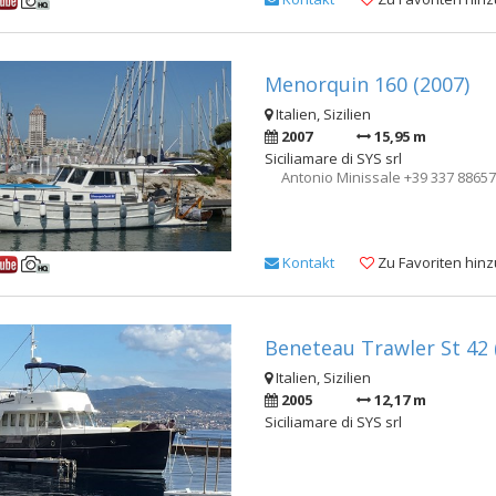
Menorquin 160 (2007)
Italien, Sizilien
2007
15,95 m
Siciliamare di SYS srl
Antonio Minissale +39 337 886571
Kontakt
Zu Favoriten hin
Beneteau Trawler St 42 
Italien, Sizilien
2005
12,17 m
Siciliamare di SYS srl