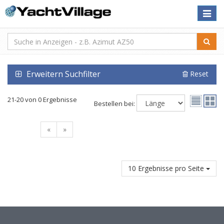
Toggle
naviga
Erweitern Suchfilter
Reset
21-20 von 0 Ergebnisse
Bestellen bei:
«
»
10 Ergebnisse pro Seite