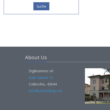
Suche
About Us
Digibusiness srl
Viale Libertà 10
Collecchio, 43044
info@yachtvillage.net