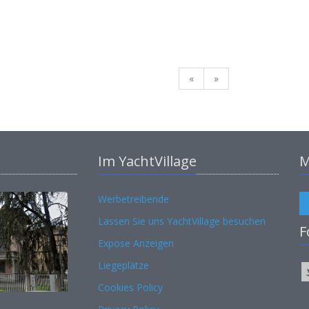
«
»
Im YachtVillage
M
Werbetreibende
Lassen Sie uns YachtVillage besuchen
F
Expose Anzeigen
Liegeplätze
Cookies Policy