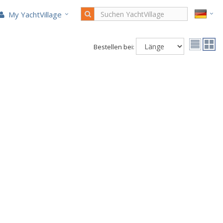
My YachtVillage
Bestellen bei: