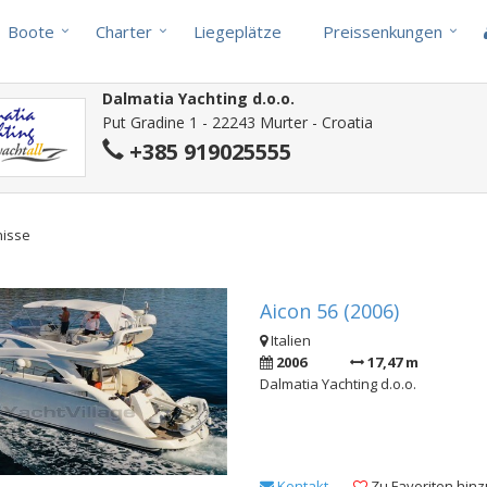
Boote
Charter
Liegeplätze
Preissenkungen
Dalmatia Yachting d.o.o.
Put Gradine 1 - 22243 Murter - Croatia
+385 919025555
nisse
Aicon 56 (2006)
Italien
2006
17,47 m
Dalmatia Yachting d.o.o.
Kontakt
Zu Favoriten hin