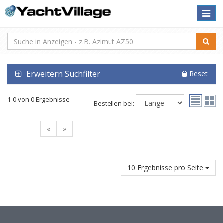
Toggle
naviga
Erweitern Suchfilter
Reset
1-0 von 0 Ergebnisse
Bestellen bei:
«
»
10 Ergebnisse pro Seite