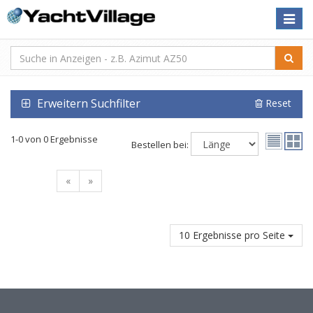
Toggle
naviga
Erweitern Suchfilter
Reset
1-0 von 0 Ergebnisse
Bestellen bei:
«
»
10 Ergebnisse pro Seite