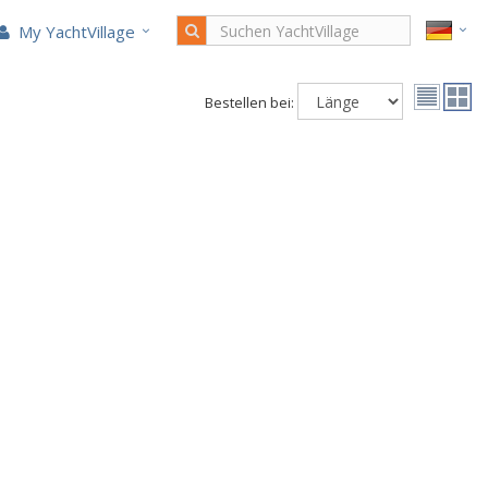
My YachtVillage
Bestellen bei: