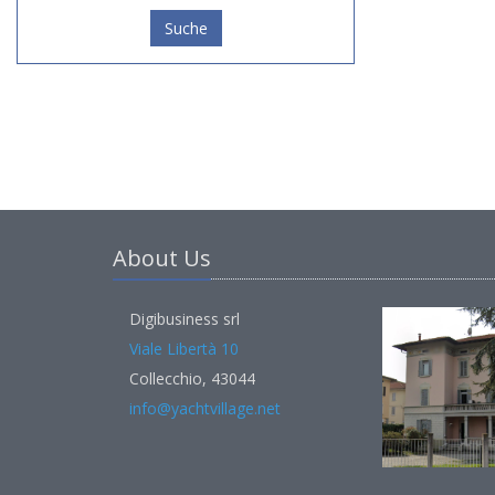
Suche
About Us
Digibusiness srl
Viale Libertà 10
Collecchio, 43044
info@yachtvillage.net