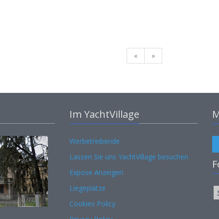
«
»
Im YachtVillage
M
Werbetreibende
Lassen Sie uns YachtVillage besuchen
F
Expose Anzeigen
Liegeplätze
Cookies Policy