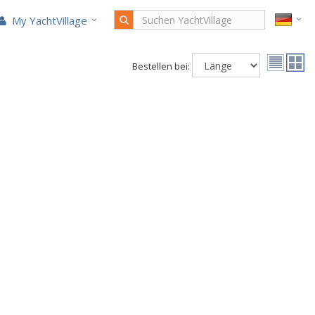
My YachtVillage
Bestellen bei: