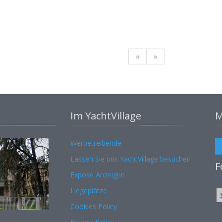
«
»
Im YachtVillage
M
Werbetreibende
Lassen Sie uns YachtVillage besuchen
F
Expose Anzeigen
Liegeplätze
Cookies Policy