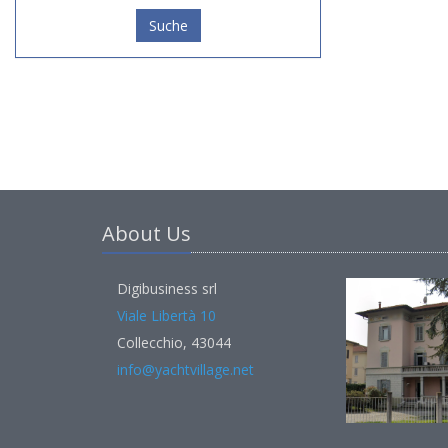
Suche
About Us
Digibusiness srl
Viale Libertà 10
Collecchio, 43044
info@yachtvillage.net