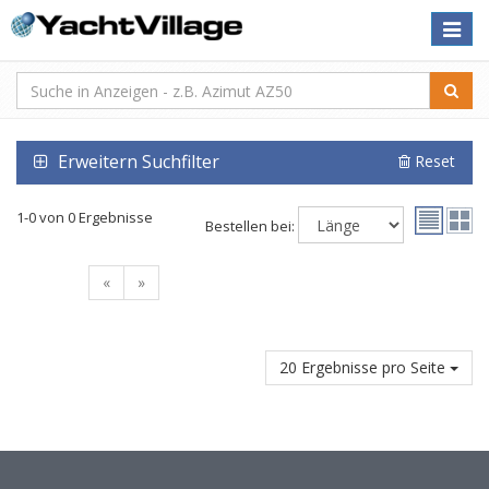
Toggle
naviga
Erweitern Suchfilter
Reset
1-0 von 0 Ergebnisse
Bestellen bei:
«
»
20 Ergebnisse pro Seite