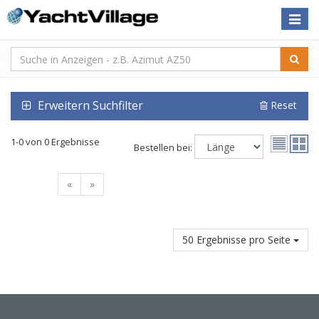
Toggle
naviga
Erweitern Suchfilter
Reset
1-0 von 0 Ergebnisse
Bestellen bei:
«
»
50 Ergebnisse pro Seite