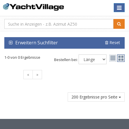
Toggle
naviga
Erweitern Suchfilter
Reset
1-0 von 0 Ergebnisse
Bestellen bei:
«
»
200 Ergebnisse pro Seite