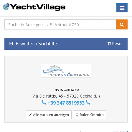
Toggle
naviga
Erweitern Suchfilter
Reset
Invistamare
Via De Nittis, 45 - 57023 Cecina (LI)
+39 347 8519953
Alle yachten anzeigen
Rufen Sie mich