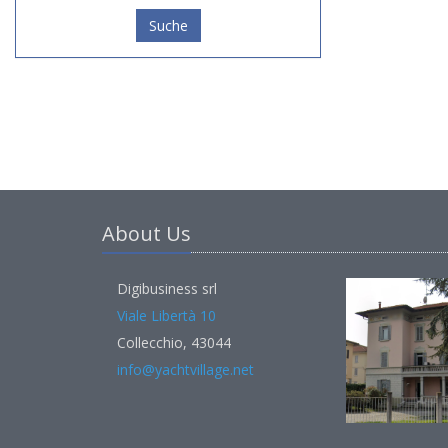
Suche
About Us
Digibusiness srl
Viale Libertà 10
Collecchio, 43044
info@yachtvillage.net