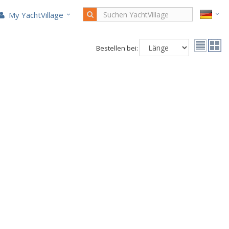
My YachtVillage
Bestellen bei: