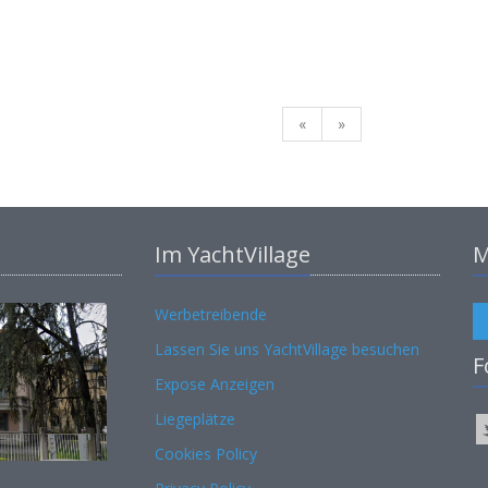
«
»
Im YachtVillage
M
Werbetreibende
Lassen Sie uns YachtVillage besuchen
F
Expose Anzeigen
Liegeplätze
Cookies Policy