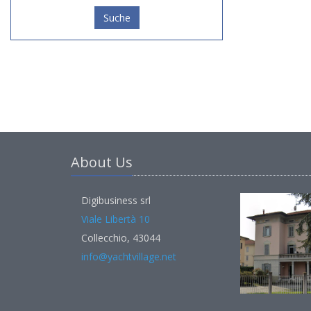
Suche
About Us
Digibusiness srl
Viale Libertà 10
Collecchio, 43044
info@yachtvillage.net