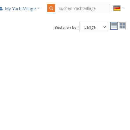
My YachtVillage
Bestellen bei: