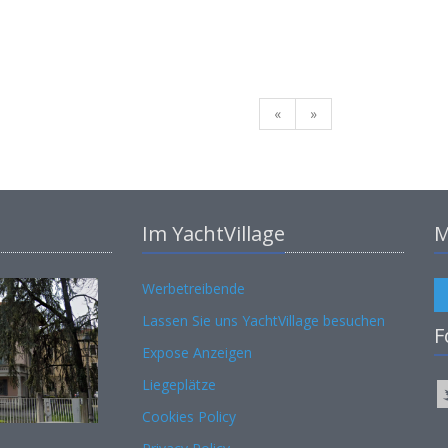
«
»
Im YachtVillage
M
Werbetreibende
Lassen Sie uns YachtVillage besuchen
F
Expose Anzeigen
Liegeplätze
Cookies Policy