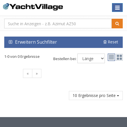
Toggle
naviga
Erweitern Suchfilter
Reset
1-0 von 0 Ergebnisse
Bestellen bei:
«
»
10 Ergebnisse pro Seite