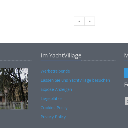
«
»
Im YachtVillage
M
Werbetreibende
Lassen Sie uns YachtVillage besuchen
F
Expose Anzeigen
Liegeplätze
Cookies Policy
Privacy Policy