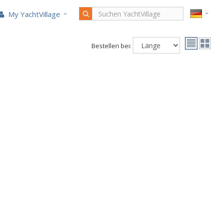
My YachtVillage
Bestellen bei: