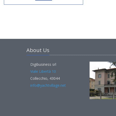
About Us
Digibusiness srl
Viale Libertà 10
Collecchio, 43044
info@yachtvillage.net