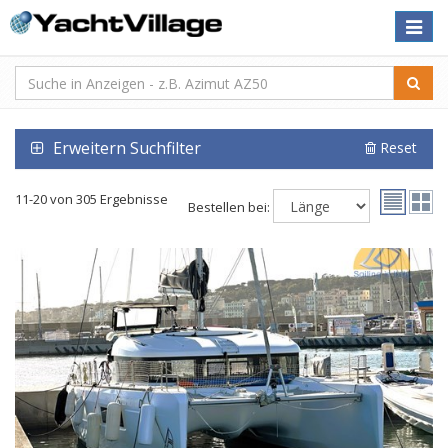
Toggle
naviga
Erweitern Suchfilter
Reset
11-20 von 305 Ergebnisse
Bestellen bei: