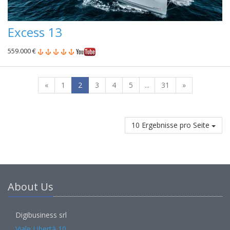
Excess 13
559.000 €
«
1
2
3
4
5
...
31
»
10 Ergebnisse pro Seite
About Us
Digibusiness srl
Viale Libertà 10