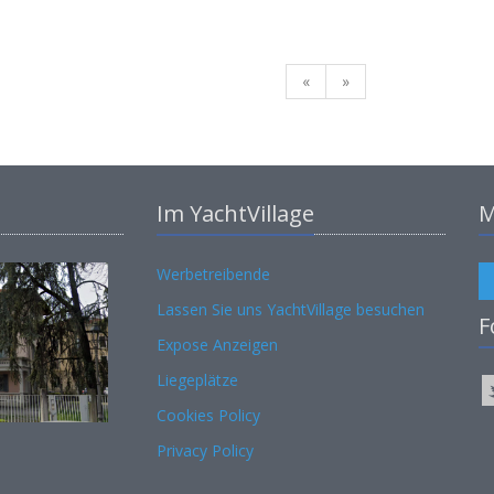
«
»
Im YachtVillage
M
Werbetreibende
Lassen Sie uns YachtVillage besuchen
F
Expose Anzeigen
Liegeplätze
Cookies Policy
Privacy Policy