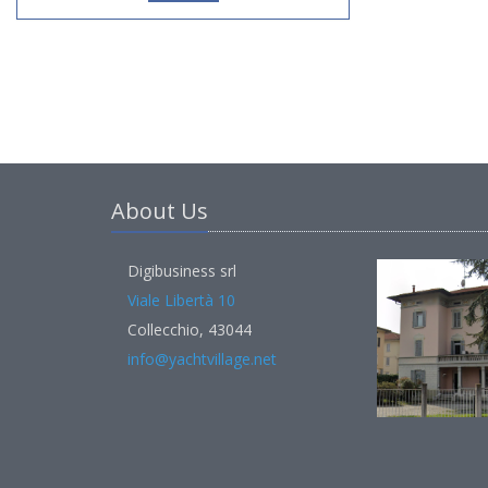
About Us
Digibusiness srl
Viale Libertà 10
Collecchio, 43044
info@yachtvillage.net