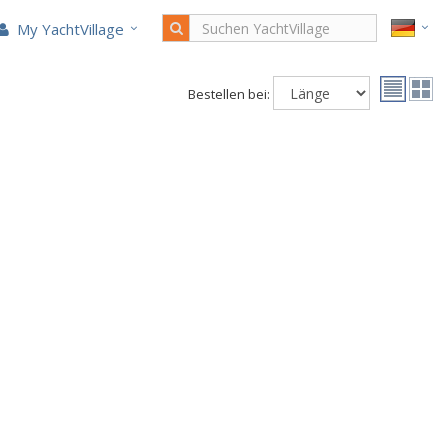
My YachtVillage
Bestellen bei: