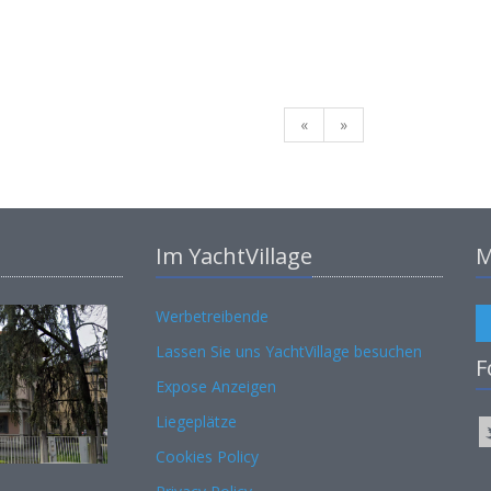
«
»
Im YachtVillage
M
Werbetreibende
Lassen Sie uns YachtVillage besuchen
F
Expose Anzeigen
Liegeplätze
Cookies Policy