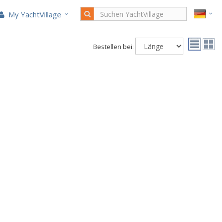
My YachtVillage
Bestellen bei: