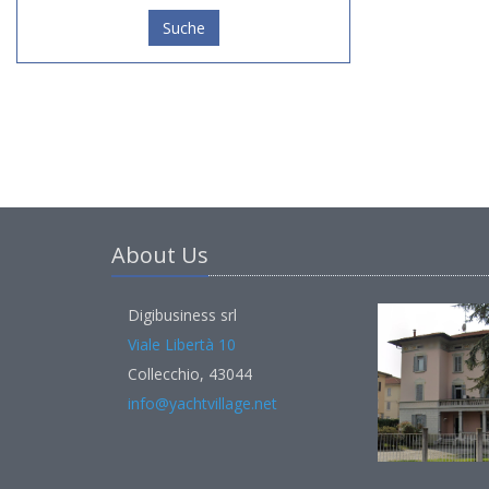
Suche
About Us
Digibusiness srl
Viale Libertà 10
Collecchio, 43044
info@yachtvillage.net