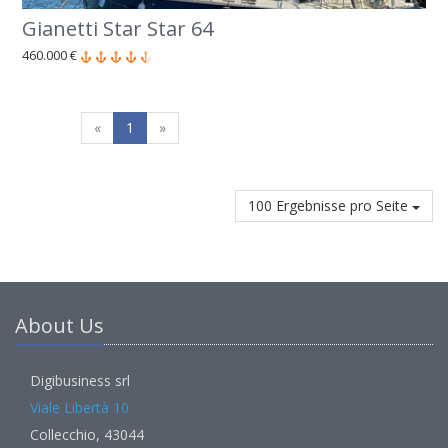
Gianetti Star Star 64
460.000 €
«
1
»
100 Ergebnisse pro Seite
About Us
Digibusiness srl
Viale Libertà 10
Collecchio, 43044