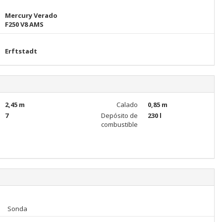
Mercury Verado
F250 V8 AMS
Erftstadt
2,45 m
Calado
0,85 m
7
Depósito de
230 l
combustible
Sonda