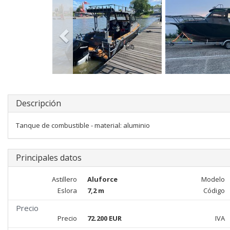
Descripción
Tanque de combustible - material: aluminio
Principales datos
Astillero
Aluforce
Modelo
Eslora
7,2 m
Código
Precio
Precio
72.200 EUR
IVA