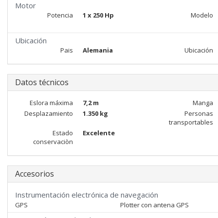
Motor
Potencia
1 x 250 Hp
Modelo
Ubicación
Pais
Alemania
Ubicación
Datos técnicos
Eslora máxima
7,2 m
Manga
Desplazamiento
1.350 kg
Personas
transportables
Estado
Excelente
conservaciòn
Accesorios
Instrumentación electrónica de navegación
GPS
Plotter con antena GPS