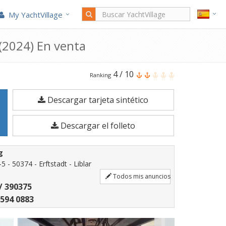
My YachtVillage
(2024) En venta
El
4
/
10
Ranking
Aluforce
Descargar tarjeta sintético
685
Ht
Descargar el folleto
Adventure
es
g
un
5 - 50374 - Erftstadt - Liblar
Barco
Todos mis anuncios
/ 390375
a
 594 0883
motor
de