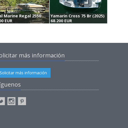
Regal Marine Regal 2550 Cuddy (2011)
Yamarin Cross 75 Br (2025)
00 EUR
68.200 EUR
6
olicitar más información
Solicitar más información
íguenos