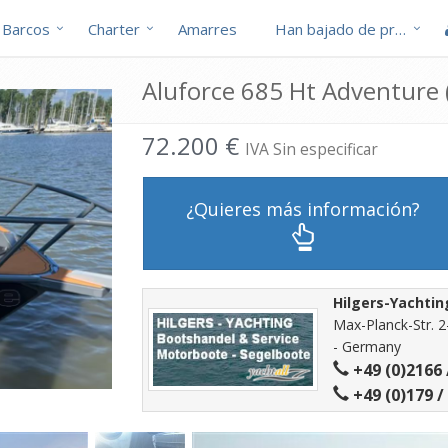
Barcos
Charter
Amarres
Han bajado de precio
Aluforce 685 Ht Adventure 
72.200 €
IVA Sin especificar
¿Quieres más información?
Hilgers-Yachtin
Max-Planck-Str. 2-
- Germany
+49 (0)2166 
+49 (0)179 /