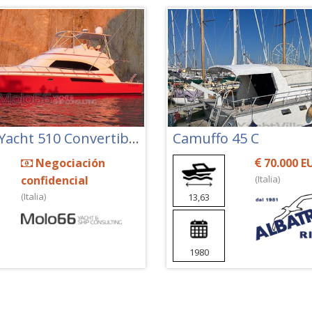
Bertram Yacht 510 Convertible
Camuffo 45 C
Negociación
70.000 E
confidencial
(Italia)
(Italia)
13,63
1980