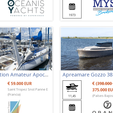
1973
Construction Amateur Apocalypse 43
Apreamare Gozzo 38
59.000 EUR
(
398.000
Saint Tropez Snst Panne E
375.000 E
(Francia)
(Países Bajos
11,45