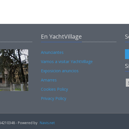
En YachtVillage
S
Anunciantes
Vamos a visitar YachtVillage
S
Exposicion anuncios
Amarres
Cookies Policy
Privacy Policy
02184210348 - Powered by
Navis.net