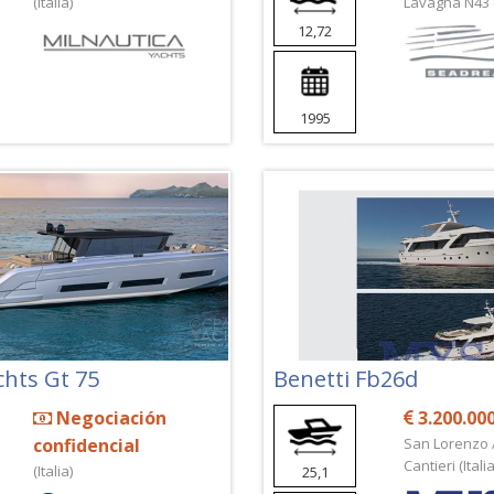
(Italia)
Lavagna N43 (I
12,72
1995
chts Gt 75
Benetti Fb26d
Negociación
3.200.00
confidencial
San Lorenzo 
Cantieri (Italia
(Italia)
25,1