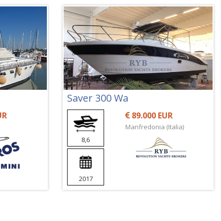
Saver 300 Wa
UR
89.000 EUR
Manfredonia (Italia)
8,6
2017