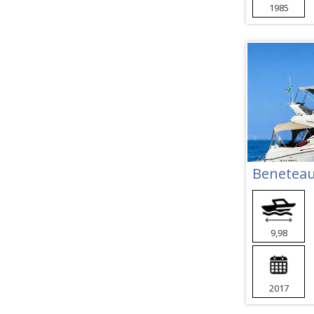
1985
9,98
2017