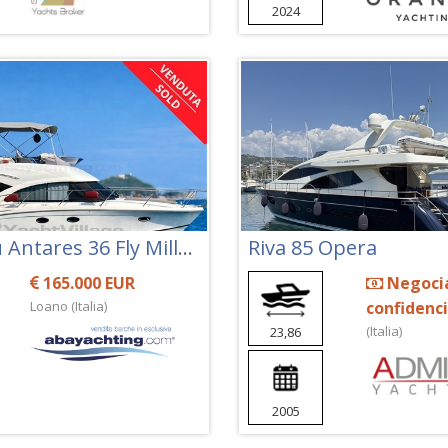
2024
Beneteau Antares 36 Fly Millenium
Riva 85 Opera
165.000 EUR
Negoci
Loano (Italia)
confidenci
(Italia)
23,86
2005