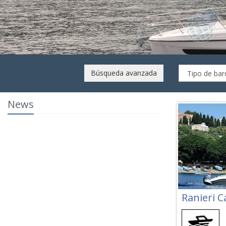
ntis 45
AÑO
UBICACIÓN
idencial
2026
Liguria
Búsqueda avanzada
News