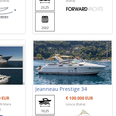
talia)
(Italia)
23,25
2022
Jeanneau Prestige 34
0 EUR
100.000 EUR
Al Mare
Leuca (Italia)
)
10,25