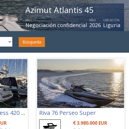
Azimut 66 Fly
PRECIO
Negociación confidenc
Búsqueda
Princess Yachts Princess 420 Fly
Riva 76 Perseo Super
EUR
3.980.000 EUR