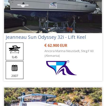
Jeanneau Sun Odyssey 32i - Lift Keel
62.900 EUR
Ancora Marina Neustadt, Steg F 60
(Alemania)
9,45
2007