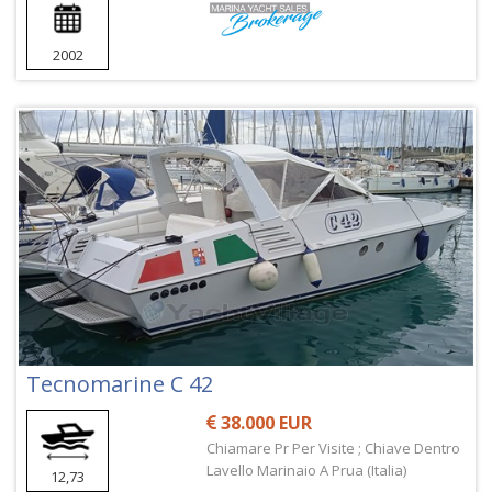
2002
Tecnomarine C 42
38.000 EUR
Chiamare Pr Per Visite ; Chiave Dentro
Lavello Marinaio A Prua (Italia)
12,73