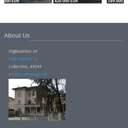
420.000 EUR
389.000 EUR
3
About Us
Digibusiness srl
Viale Libertà 10
Collecchio, 43044
info@yachtvillage.net