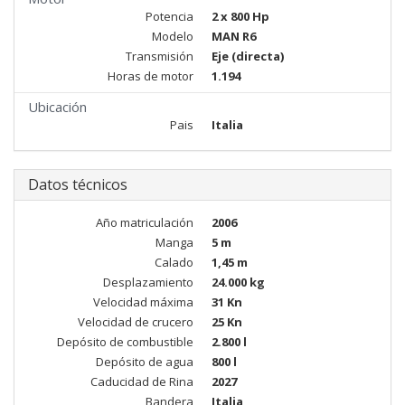
Potencia
2 x 800 Hp
Modelo
MAN R6
Transmisión
Eje (directa)
Horas de motor
1.194
Ubicación
Pais
Italia
Datos técnicos
Año matriculación
2006
Manga
5 m
Calado
1,45 m
Desplazamiento
24.000 kg
Velocidad máxima
31 Kn
Velocidad de crucero
25 Kn
Depósito de combustible
2.800 l
Depósito de agua
800 l
Caducidad de Rina
2027
Bandera
Italia