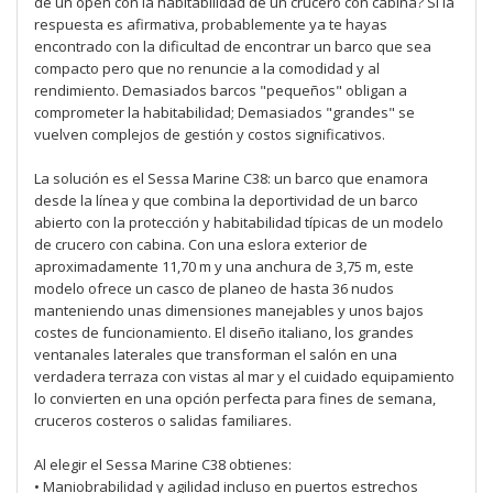
de un open con la habitabilidad de un crucero con cabina? Si la
respuesta es afirmativa, probablemente ya te hayas
encontrado con la dificultad de encontrar un barco que sea
compacto pero que no renuncie a la comodidad y al
rendimiento. Demasiados barcos "pequeños" obligan a
comprometer la habitabilidad; Demasiados "grandes" se
vuelven complejos de gestión y costos significativos.
La solución es el Sessa Marine C38: un barco que enamora
desde la línea y que combina la deportividad de un barco
abierto con la protección y habitabilidad típicas de un modelo
de crucero con cabina. Con una eslora exterior de
aproximadamente 11,70 m y una anchura de 3,75 m, este
modelo ofrece un casco de planeo de hasta 36 nudos
manteniendo unas dimensiones manejables y unos bajos
costes de funcionamiento. El diseño italiano, los grandes
ventanales laterales que transforman el salón en una
verdadera terraza con vistas al mar y el cuidado equipamiento
lo convierten en una opción perfecta para fines de semana,
cruceros costeros o salidas familiares.
Al elegir el Sessa Marine C38 obtienes:
• Maniobrabilidad y agilidad incluso en puertos estrechos