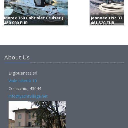
Jeanneau Nc 37 (2025)
Integrity 380 Sx (2023)
B
461.520 EUR
467.000 EUR
4
About Us
Digibusiness srl
Viale Libertà 10
Collecchio, 43044
info@yachtvillage.net