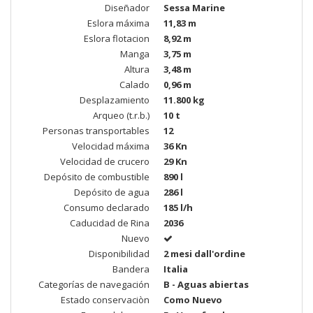
Diseñador
Sessa Marine
Eslora máxima
11,83 m
Eslora flotacion
8,92 m
Manga
3,75 m
Altura
3,48 m
Calado
0,96 m
Desplazamiento
11.800 kg
Arqueo (t.r.b.)
10 t
Personas transportables
12
Velocidad máxima
36 Kn
Velocidad de crucero
29 Kn
Depósito de combustible
890 l
Depósito de agua
286 l
Consumo declarado
185 l/h
Caducidad de Rina
2036
Nuevo
Disponibilidad
2 mesi dall'ordine
Bandera
Italia
Categorías de navegación
B - Aguas abiertas
Estado conservaciòn
Como Nuevo