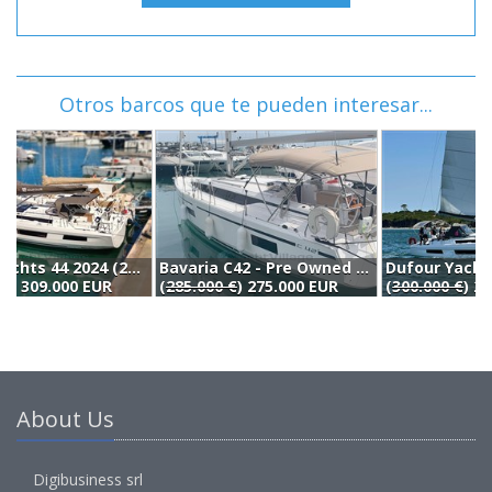
Otros barcos que te pueden interesar...
Bavaria C42 - Pre Owned - Just Reduced (2023)
Dufour Yachts Dufour 44 (2025)
D
(
285.000 €
) 275.000 EUR
(
300.000 €
) 289.000 EUR
2
About Us
Digibusiness srl