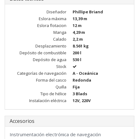
Diseñador
Phillipe Briand
Eslora máxima
13,39 m
Eslora flotacion
12 m
Manga
4,29 m
Calado
2,2 m
Desplazamiento
8.561 kg
Depósito de combustible
200 l
Depósito de agua
530 l
Stock
Categorías de navegación
A - Oceánica
Forma del casco
Redonda
Quilla
Fija
Tipo de hélice
3 Blads
Instalación eléctrica
12V, 220V
Accesorios
Instrumentación electrónica de navegación