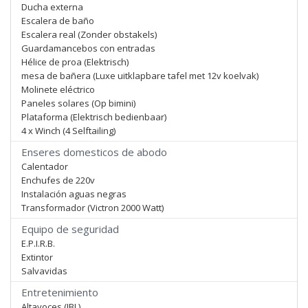
Ducha externa
Escalera de baño
Escalera real (Zonder obstakels)
Guardamancebos con entradas
Hélice de proa (Elektrisch)
mesa de bañera (Luxe uitklapbare tafel met 12v koelvak)
Molinete eléctrico
Paneles solares (Op bimini)
Plataforma (Elektrisch bedienbaar)
4 x Winch (4 Selftailing)
Enseres domesticos de abodo
Calentador
Enchufes de 220v
Instalación aguas negras
Transformador (Victron 2000 Watt)
Equipo de seguridad
E.P.I.R.B.
Extintor
Salvavidas
Entretenimiento
Altavoces (JBL)