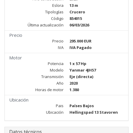
Eslora
13 m
Tipologías
Crucero
Código
854015
Última actualización
06/03/2026
Precio
Precio
295.000 EUR
IVA
IVA Pagado
Motor
Potencia
1 x 57 Hp
Modelo
Yanmar 4JH57
Transmisión
Eje (directa)
Año
2020
Horas de motor
1.380
Ubicación
Pais
Países Bajos
Ubicación
Hellingspad 13 Stavoren
Datos técnicos