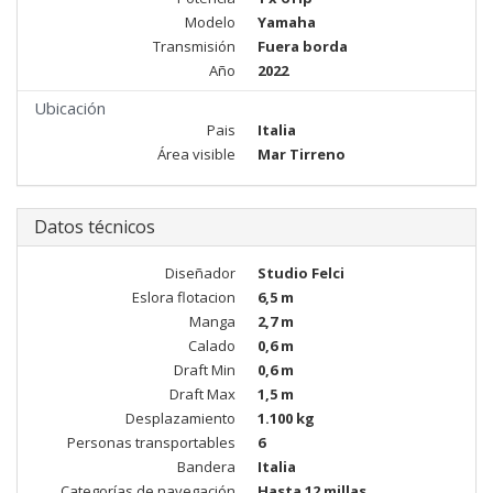
Modelo
Yamaha
Transmisión
Fuera borda
Año
2022
Ubicación
Pais
Italia
Área visible
Mar Tirreno
Datos técnicos
Diseñador
Studio Felci
Eslora flotacion
6,5 m
Manga
2,7 m
Calado
0,6 m
Draft Min
0,6 m
Draft Max
1,5 m
Desplazamiento
1.100 kg
Personas transportables
6
Bandera
Italia
Categorías de navegación
Hasta 12 millas