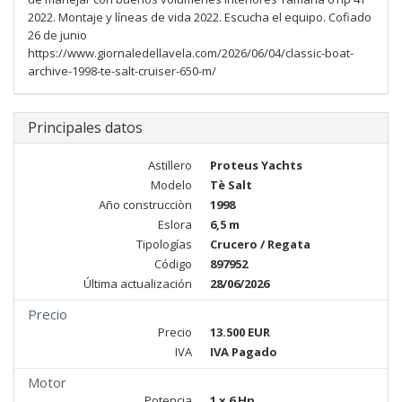
2022. Montaje y líneas de vida 2022. Escucha el equipo. Cofiado
26 de junio
https://www.giornaledellavela.com/2026/06/04/classic-boat-
archive-1998-te-salt-cruiser-650-m/
Principales datos
Astillero
Proteus Yachts
Modelo
Tè Salt
Año construcciòn
1998
Eslora
6,5 m
Tipologías
Crucero / Regata
Código
897952
Última actualización
28/06/2026
Precio
Precio
13.500 EUR
IVA
IVA Pagado
Motor
Potencia
1 x 6 Hp