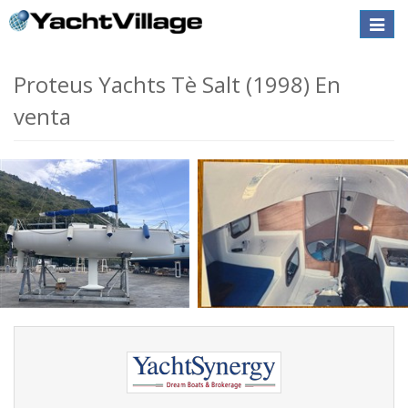
Toggle
naviga
Proteus Yachts Tè Salt (1998) En
venta