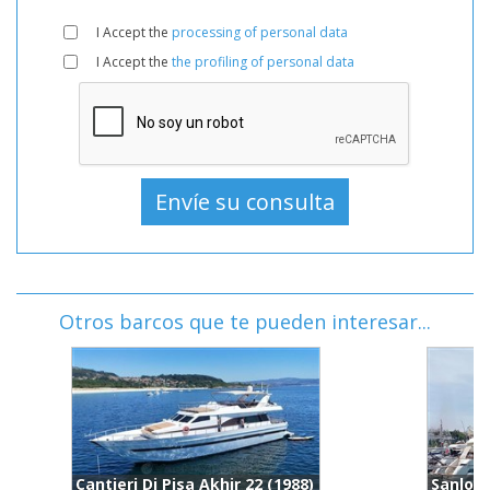
I Accept the
processing of personal data
I Accept the
the profiling of personal data
Otros barcos que te pueden interesar...
Sanlorenzo Sl 82 (2007)
F