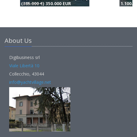
1.100.000 EUR
1
About Us
Digibusiness srl
Viale Libertà 10
Collecchio, 43044
info@yachtvillage.net