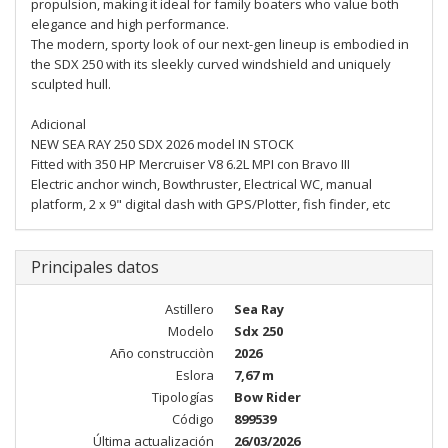
propulsion, making it ideal for family boaters who value both
elegance and high performance.
The modern, sporty look of our next-gen lineup is embodied in
the SDX 250 with its sleekly curved windshield and uniquely
sculpted hull.
Adicional
NEW SEA RAY 250 SDX 2026 model IN STOCK
Fitted with 350 HP Mercruiser V8 6.2L MPI con Bravo III
Electric anchor winch, Bowthruster, Electrical WC, manual
platform, 2 x 9" digital dash with GPS/Plotter, fish finder, etc
Principales datos
Astillero
Sea Ray
Modelo
Sdx 250
Año construcciòn
2026
Eslora
7,67 m
Tipologías
Bow Rider
Código
899539
Última actualización
26/03/2026