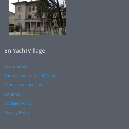
En YachtVillage
Anunciantes
Vamos a visitar YachtVillage
Exposicion anuncios
Amarres
Cookies Policy
Privacy Policy