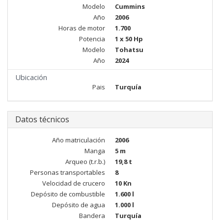
Modelo
Cummins
Año
2006
Horas de motor
1.700
Potencia
1 x 50 Hp
Modelo
Tohatsu
Año
2024
Ubicación
Pais
Turquía
Datos técnicos
Año matriculación
2006
Manga
5 m
Arqueo (t.r.b.)
19,8 t
Personas transportables
8
Velocidad de crucero
10 Kn
Depósito de combustible
1.600 l
Depósito de agua
1.000 l
Bandera
Turquía