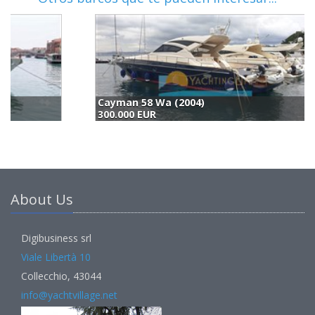
Cayman 58 Wa (2004)
C
300.000 EUR
2
About Us
Digibusiness srl
Viale Libertà 10
Collecchio, 43044
info@yachtvillage.net