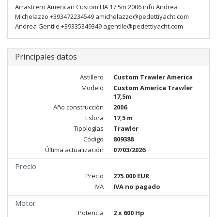
Arrastrero American Custom LIA 17,5m 2006 info Andrea
Michelazzo +393472234549 amichelazzo@pedettiyacht.com
Andrea Gentile +39335349349 agentile@pedettiyacht.com
Principales datos
Astillero
Custom Trawler America
Modelo
Custom America Trawler
17,5m
Año construcciòn
2006
Eslora
17,5 m
Tipologías
Trawler
Código
809388
Última actualización
07/03/2026
Precio
Precio
275.000 EUR
IVA
IVA no pagado
Motor
Potencia
2 x 600 Hp