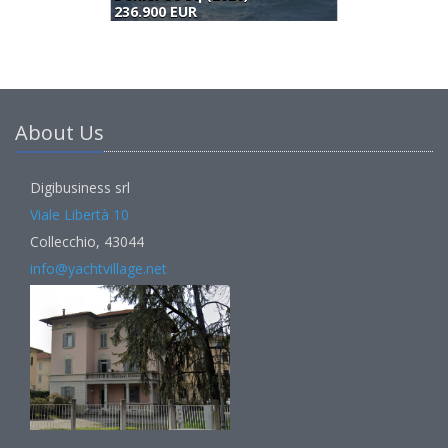
285.000 EUR
2
About Us
Digibusiness srl
Viale Libertà 10
Collecchio, 43044
info@yachtvillage.net