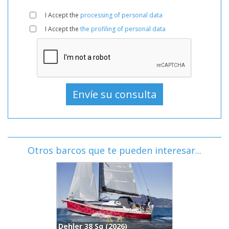
I Accept the
processing of personal data
I Accept the
the profiling of personal data
Otros barcos que te pueden interesar...
Lagoon 400 S2 (2012)
H