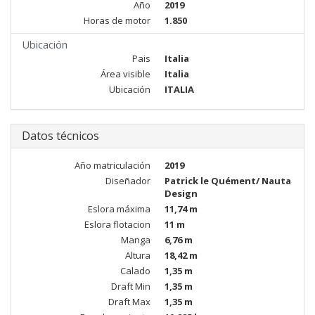
Año
2019
Horas de motor
1.850
Ubicación
Pais
Italia
Área visible
Italia
Ubicación
ITALIA
Datos técnicos
Año matriculación
2019
Diseñador
Patrick le Quément/ Nauta
Design
Eslora máxima
11,74 m
Eslora flotacion
11 m
Manga
6,76 m
Altura
18,42 m
Calado
1,35 m
Draft Min
1,35 m
Draft Max
1,35 m