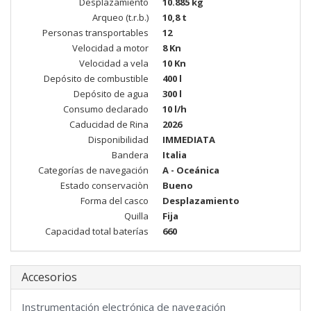
Desplazamiento
10.885 kg
Arqueo (t.r.b.)
10,8 t
Personas transportables
12
Velocidad a motor
8 Kn
Velocidad a vela
10 Kn
Depósito de combustible
400 l
Depósito de agua
300 l
Consumo declarado
10 l/h
Caducidad de Rina
2026
Disponibilidad
IMMEDIATA
Bandera
Italia
Categorías de navegación
A - Oceánica
Estado conservaciòn
Bueno
Forma del casco
Desplazamiento
Quilla
Fija
Capacidad total baterías
660
Accesorios
Instrumentación electrónica de navegación