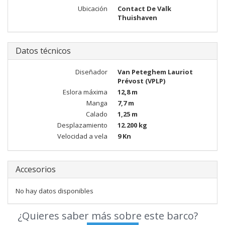
Ubicación
Contact De Valk
Thuishaven
Datos técnicos
Diseñador
Van Peteghem Lauriot
Prévost (VPLP)
Eslora máxima
12,8 m
Manga
7,7 m
Calado
1,25 m
Desplazamiento
12.200 kg
Velocidad a vela
9 Kn
Accesorios
No hay datos disponibles
¿Quieres saber más sobre este barco?