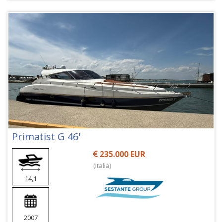
Primatist G 46'
235.000 EUR
(Italia)
14,1
2007