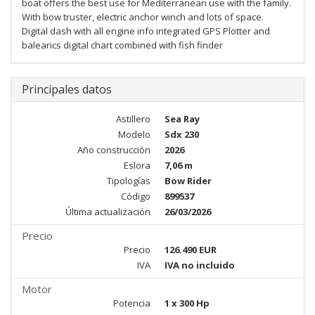
boat offers the best use for Mediterranean use with the family.
With bow truster, electric anchor winch and lots of space.
Digital dash with all engine info integrated GPS Plotter and
balearics digital chart combined with fish finder
Principales datos
Astillero
Sea Ray
Modelo
Sdx 230
Año construcciòn
2026
Eslora
7,06 m
Tipologías
Bow Rider
Código
899537
Última actualización
26/03/2026
Precio
Precio
126.490 EUR
IVA
IVA no incluido
Motor
Potencia
1 x 300 Hp