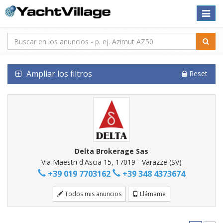
Toggle
naviga
Ampliar los filtros
Reset
Delta Brokerage Sas
Via Maestri d'Ascia 15, 17019 - Varazze (SV)
+39 019 7703162
+39 348 4373674
Todos mis anuncios
Llámame