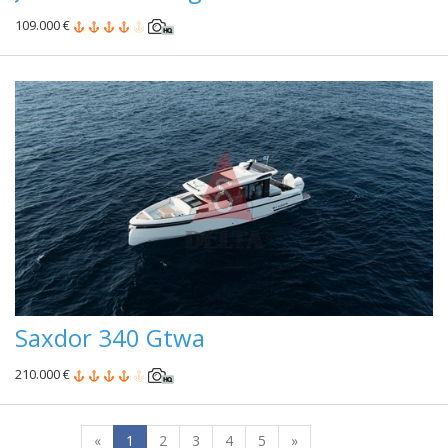
109.000 €
Saxdor 340 Gtwa
210.000 €
«
1
2
3
4
5
»