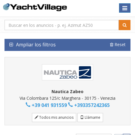
Toggle
naviga
Ampliar los filtros
Reset
Nautica Zabeo
Via Colombara 125/c Marghera - 30175 - Venezia
+39 041 931559
+393357242365
Todos mis anuncios
Llámame